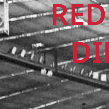
RED
DI