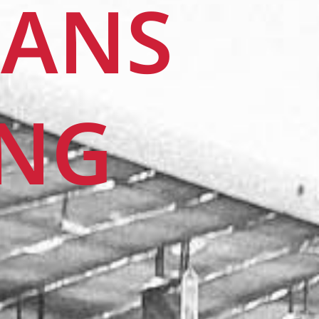
IANS
ING